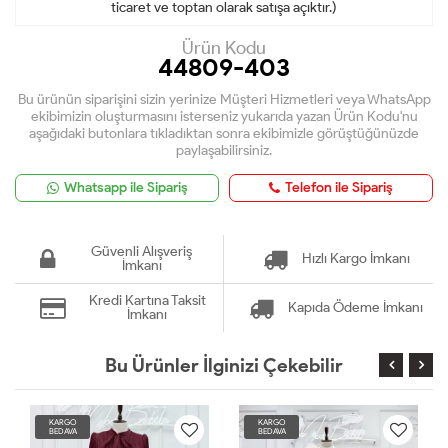
ticaret ve toptan olarak satışa açıktır.)
Ürün Kodu
44809-403
Bu ürünün siparişini sizin yerinize Müşteri Hizmetleri veya WhatsApp
ekibimizin oluşturmasını isterseniz yukarıda yazan Ürün Kodu'nu
aşağıdaki butonlara tıkladıktan sonra ekibimizle görüştüğünüzde
paylaşabilirsiniz.
Whatsapp ile Sipariş
Telefon ile Sipariş
Güvenli Alışveriş
Hızlı Kargo İmkanı
İmkanı
Kredi Kartına Taksit
Kapıda Ödeme İmkanı
İmkanı
Bu Ürünler İlginizi Çekebilir
KARGO
KARGO
BEDAVA
BEDAVA