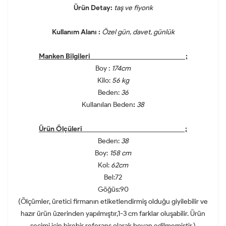
Ürün Detay:
taş ve fiyonk
Kullanım Alanı :
Özel gün, davet, günlük
Manken Bilgileri ;
Boy :
174cm
Kilo:
56 kg
Beden:
36
Kullanılan Beden
:
38
Ürün Ölçüleri ;
Beden:
38
Boy:
158 cm
Kol:
62cm
Bel:72
Göğüs:90
(Ölçümler, üretici firmanın etiketlendirmiş olduğu giyilebilir ve
hazır ürün üzerinden yapılmıştır,1-3 cm farklar oluşabilir. Ürün
seçimi için birebir referans olarak beyan edilmemiştir.)