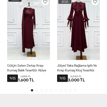
BEDAVA
Gülçin Saten Detay Krep
Jülyet Yaka Bağlama Işıltı Ve
Kumaş Balık Tesettür Abiye
Krep Kumaş Kloş Tesettür
Bordo
Abiye Bordo
1,888 TL
3,540 TL
15
15
%
%
1,600 TL
3,000 TL