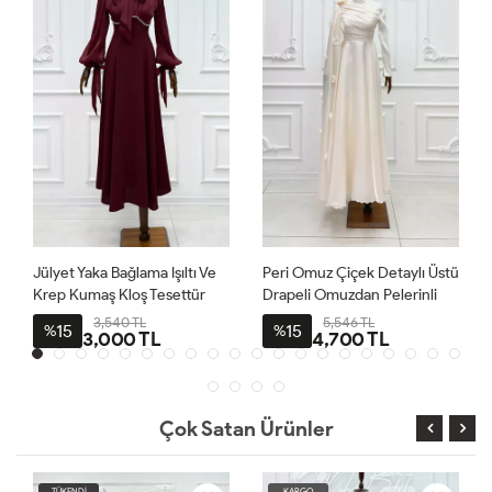
Jülyet Yaka Bağlama Işıltı Ve
Peri Omuz Çiçek Detaylı Üstü
Krep Kumaş Kloş Tesettür
Drapeli Omuzdan Pelerinli
Abiye Bordo
Organze Kumaş Tesettür
3,540 TL
5,546 TL
15
15
%
%
3,000 TL
4,700 TL
Prenses Abiye Ekru
Çok Satan Ürünler
TÜKENDİ
KARGO