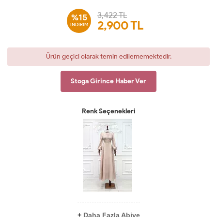
3,422 TL
%15
2,900
TL
İNDİRİM
Ürün geçici olarak temin edilememektedir.
Stoga Girince Haber Ver
Renk Seçenekleri
+
Daha Fazla Abiye