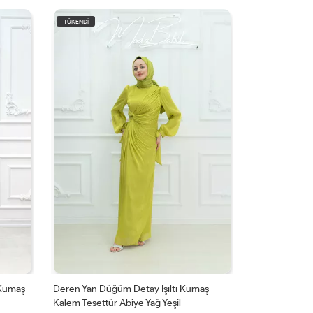
KARGO
BEDAVA
üm Detay Işıltı Kumaş
Jülyet Yaka Bağlama Işıltı Ve Krep Kumaş
 Abiye Yağ Yeşil
Kloş Tesettür Abiye Mint Yeşil