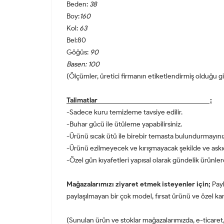
Beden:
38
Boy:
160
Kol:
63
Bel:80
Göğüs:
90
Basen: 100
(Ölçümler, üretici firmanın etiketlendirmiş olduğu giy
Talimatlar ;
-Sadece kuru temizleme tavsiye edilir.
-Buhar gücü ile ütüleme yapabilirsiniz.
-Ürünü sıcak ütü ile birebir temasta bulundurmayını
-Ürünü ezilmeyecek ve kırışmayacak şekilde ve askı
-Özel gün kıyafetleri yapısal olarak gündelik ürünle
Mağazalarımızı ziyaret etmek isteyenler için;
Payl
paylaşılmayan bir çok model, fırsat ürünü ve özel kam
(Sunulan ürün ve stoklar mağazalarımızda, e-ticaret, s