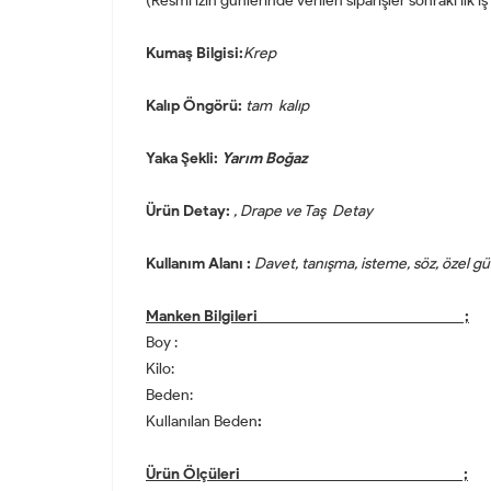
(Resmi izin günlerinde verilen siparişler sonraki ilk
Kumaş Bilgisi:
Krep
Kalıp Öngörü:
tam kalıp
Yaka Şekli:
Yarım Boğaz
Ürün Detay:
, Drape ve Taş Detay
Kullanım Alanı :
Davet, tanışma, isteme, söz, özel g
Manken Bilgileri ;
Boy :
Kilo:
Beden:
Kullanılan Beden
:
Ürün Ölçüleri ;