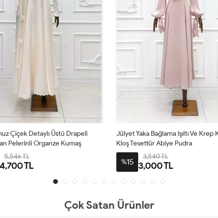
 Yaka Bağlama Işıltı Ve Krep Kumaş
Jülyet Yaka Bağlama Işıltı Ve Kr
esettür Abiye Pudra
Kloş Tesettür Abiye Siyah
3,540 TL
3,540 TL
15
%
3,000 TL
3,000 TL
Çok Satan Ürünler