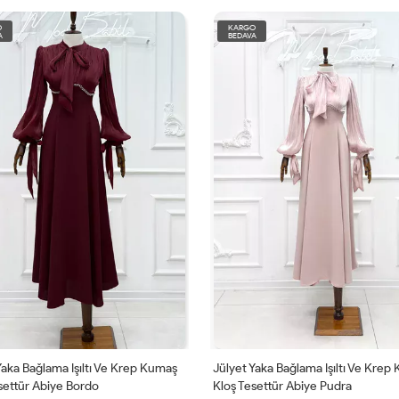
KARGO
TÜKENDİ
BEDAVA
 Kumaş
Jülyet Yaka Bağlama Işıltı Ve Krep Kumaş
Deren Yan Düğ
Kloş Tesettür Abiye Pudra
Kalem Tesettür