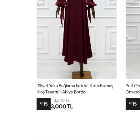
 Ve Krep Kumaş
Peri Omuz Çiçek Detaylı Üstü Drapeli
Jülyet
Omuzdan Pelerinli Organze Kumaş
Kloş T
Tesettür Prenses Abiye Ekru
5,546 TL
15
15
%
%
4,700 TL