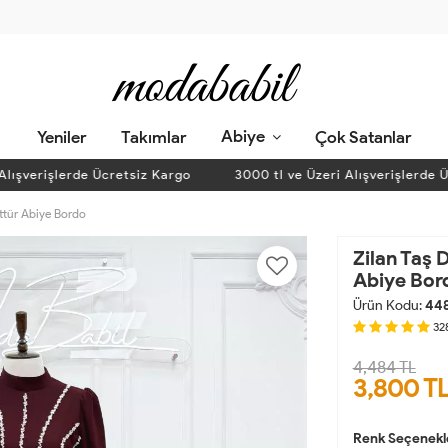
Abiye
Yeniler
Takımlar
Çok Satanlar
şverişlerde Ücretsiz Kargo
3000 tl ve Üzeri Alışverişlerde Ücr
ettür Abiye Bordo
Zilan Taş 
Abiye Bor
Ürün Kodu:
44
32
4,484 TL
3,800
T
Renk Seçenekl