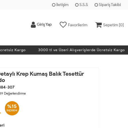
İletişim
S.S.S
Sipariş Takibi
Giriş Yap
Favorilerim
Sepetim [
0
]
etsiz Kargo
3000 tl ve Üzeri Alışverişlerde Ücretsiz Kargo
Detaylı Krep Kumaş Balık Tesettür
do
884-307
89
Değerlendirme
%15
L
İNDİRİM
eri