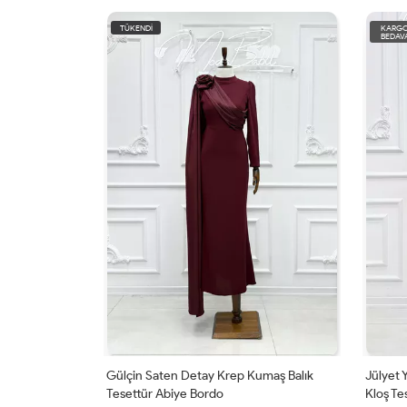
İ
KARGO
BEDAVA
Saten Detay Krep Kumaş Balık
Jülyet Yaka Bağlama Işıltı Ve Krep
r Abiye Bordo
Kloş Tesettür Abiye Bordo