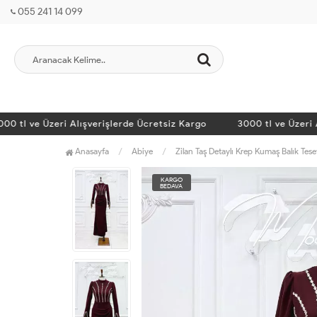
055 241 14 099
tl ve Üzeri Alışverişlerde Ücretsiz Kargo
3000 tl ve Üzeri Alı
Anasayfa
Abiye
Zilan Taş Detaylı Krep Kumaş Balık Tes
KARGO
BEDAVA