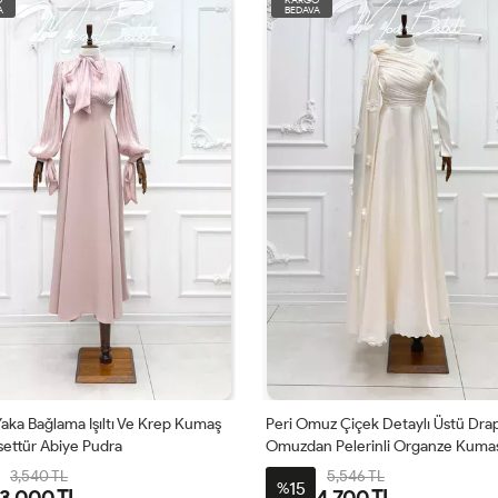
A
BEDAVA
uz Çiçek Detaylı Üstü Drapeli
Jülyet Yaka Bağlama Işıltı Ve Krep
n Pelerinli Organze Kumaş
Kloş Tesettür Abiye Siyah
r Prenses Abiye Ekru
5,546 TL
3,540 TL
15
%
4,700 TL
3,000 TL