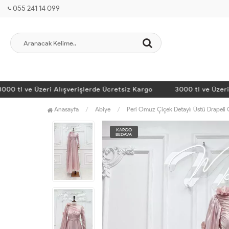
055 241 14 099
 tl ve Üzeri Alışverişlerde Ücretsiz Kargo
3000 tl ve Üzeri Alı
Anasayfa
Abiye
Peri Omuz Çiçek Detaylı Üstü Drapeli
KARGO
BEDAVA