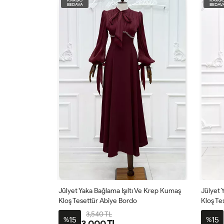
BEDAVA
BEDAV
Ve Krep Kumaş
Jülyet Yaka Bağlama Işıltı Ve Krep Kumaş
Peri Om
Kloş Tesettür Abiye Pudra
Omuzda
Tesettü
3,540 TL
15
15
%
%
3,000 TL