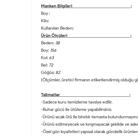
Manken Bilgileri ;
Boy :
Kilo:
Kullanılan Beden
:
Ürün Ölçüleri ;
Beden:
38
Boy:
156
Kol:
63
Bel:
72
Göğüs:
82
(Ölçümler, üretici firmanın etiketlendirmiş olduğu giy
Talimatlar ;
-Sadece kuru temizleme tavsiye edilir.
-Buhar gücü ile ütüleme yapabilirsiniz.
-Ürünü sıcak ütü ile birebir temasta bulundurmayını
-Ürünü ezilmeyecek ve kırışmayacak şekilde ve askı
-Özel gün kıyafetleri yapısal olarak gündelik ürünle