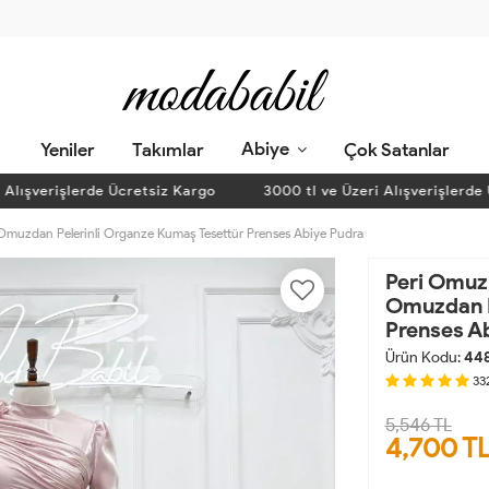
Abiye
Yeniler
Takımlar
Çok Satanlar
şverişlerde Ücretsiz Kargo
3000 tl ve Üzeri Alışverişlerde Ücr
 Omuzdan Pelerinli Organze Kumaş Tesettür Prenses Abiye Pudra
Peri Omuz 
Omuzdan P
Prenses A
Ürün Kodu:
44
33
5,546 TL
4,700
T