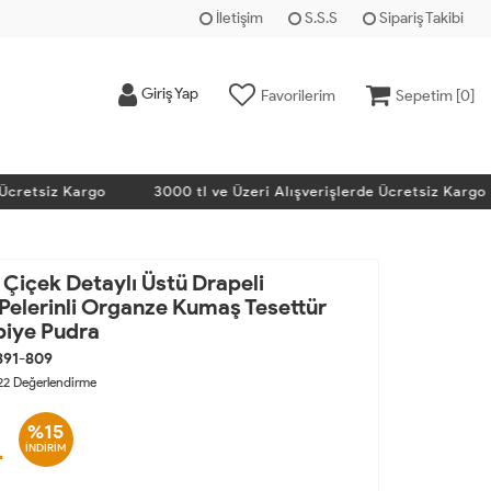
İletişim
S.S.S
Sipariş Takibi
Giriş Yap
Favorilerim
Sepetim [
0
]
etsiz Kargo
3000 tl ve Üzeri Alışverişlerde Ücretsiz Kargo
Çiçek Detaylı Üstü Drapeli
elerinli Organze Kumaş Tesettür
biye Pudra
891-809
22
Değerlendirme
%15
L
İNDİRİM