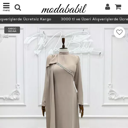
menü
şverişlerde Ücretsiz Kargo
3000 tl ve Üzeri Alışverişlerde Ücre
KARGO
BEDAVA