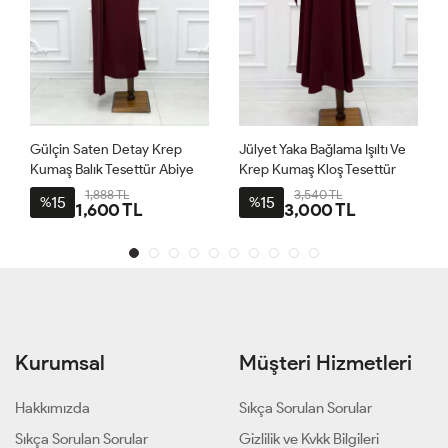
Gülçin Saten Detay Krep
Jülyet Yaka Bağlama Işıltı Ve
Kumaş Balık Tesettür Abiye
Krep Kumaş Kloş Tesettür
Bordo
Abiye Bordo
1,888 TL
3,540 TL
15
15
%
%
1,600 TL
3,000 TL
Kurumsal
Müşteri Hizmetleri
Hakkımızda
Sıkça Sorulan Sorular
Sıkça Sorulan Sorular
Gizlilik ve Kvkk Bilgileri