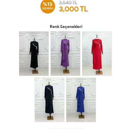
3,540 TL
%15
3,000
TL
İNDİRİM
Renk Seçenekleri