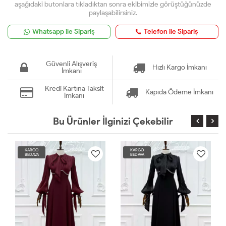
aşağıdaki butonlara tıkladıktan sonra ekibimizle görüştüğünüzde
paylaşabilirsiniz.
Whatsapp ile Sipariş
Telefon ile Sipariş
Güvenli Alışveriş
Hızlı Kargo İmkanı
İmkanı
Kredi Kartına Taksit
Kapıda Ödeme İmkanı
İmkanı
Bu Ürünler İlginizi Çekebilir
KARGO
KARGO
BEDAVA
BEDAVA