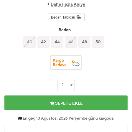
+
Daha Fazla Abiye
Beden Tablosu
Beden
40
42
44
46
48
50
SEPETE EKLE
En geç 13 Ağustos, 2026 Perşembe günü kargoda.