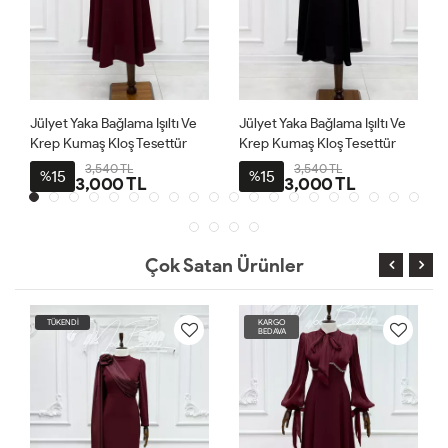
Jülyet Yaka Bağlama Işıltı Ve
Jülyet Yaka Bağlama Işıltı Ve
Krep Kumaş Kloş Tesettür
Krep Kumaş Kloş Tesettür
Abiye Bordo
Abiye Siyah
3,540 TL
3,540 TL
15
15
%
%
3,000 TL
3,000 TL
Çok Satan Ürünler
TÜKENDİ
KARGO
BEDAVA