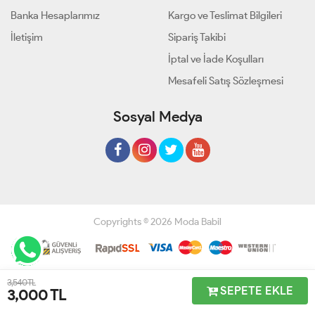
Banka Hesaplarımız
Kargo ve Teslimat Bilgileri
İletişim
Sipariş Takibi
İptal ve İade Koşulları
Mesafeli Satış Sözleşmesi
Sosyal Medya
Copyrights © 2026 Moda Babil
Geliştir - powered by innovation
3,540 TL
SEPETE EKLE
3,000
TL
Anasayfa
Üye Girişi
Sepetim
Sipariş Takibi
İletişim