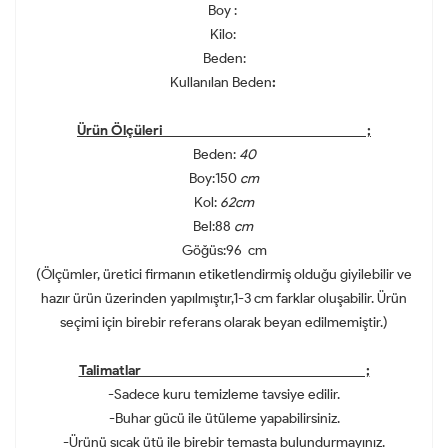
Boy :
Kilo:
Beden:
Kullanılan Beden
:
Ürün Ölçüleri ;
Beden:
40
Boy:150
cm
Kol:
62cm
Bel:88
cm
Göğüs:96 cm
(Ölçümler, üretici firmanın etiketlendirmiş olduğu giyilebilir ve
hazır ürün üzerinden yapılmıştır,1-3 cm farklar oluşabilir. Ürün
seçimi için birebir referans olarak beyan edilmemiştir.)
Talimatlar ;
-Sadece kuru temizleme tavsiye edilir.
-Buhar gücü ile ütüleme yapabilirsiniz.
-Ürünü sıcak ütü ile birebir temasta bulundurmayınız.