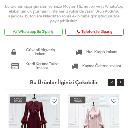
Bu ürünün siparişini sizin yerinize Müşteri Hizmetleri veya WhatsApp
ekibimizin oluşturmasını isterseniz yukarıda yazan Ürün Kodu'nu
aşağıdaki butonlara tıkladıktan sonra ekibimizle görüştüğünüzde
paylaşabilirsiniz.
Whatsapp ile Sipariş
Telefon ile Sipariş
Güvenli Alışveriş
Hızlı Kargo İmkanı
İmkanı
Kredi Kartına Taksit
Kapıda Ödeme İmkanı
İmkanı
Bu Ürünler İlginizi Çekebilir
KARGO
KARGO
BEDAVA
BEDAVA