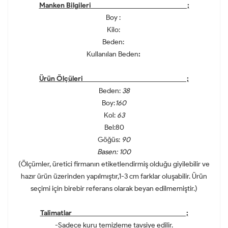
Manken Bilgileri ;
Boy :
Kilo:
Beden:
Kullanılan Beden
:
Ürün Ölçüleri ;
Beden:
38
Boy:
160
Kol:
63
Bel:80
Göğüs:
90
Basen: 100
(Ölçümler, üretici firmanın etiketlendirmiş olduğu giyilebilir ve
hazır ürün üzerinden yapılmıştır,1-3 cm farklar oluşabilir. Ürün
seçimi için birebir referans olarak beyan edilmemiştir.)
Talimatlar ;
-Sadece kuru temizleme tavsiye edilir.