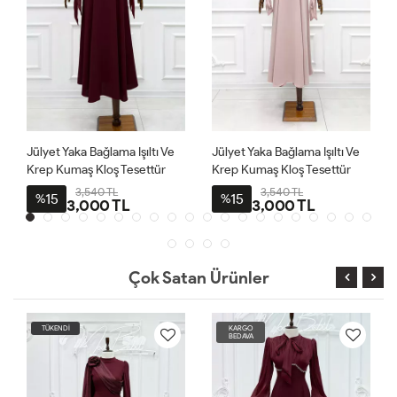
Jülyet Yaka Bağlama Işıltı Ve
Jülyet Yaka Bağlama Işıltı Ve
Krep Kumaş Kloş Tesettür
Krep Kumaş Kloş Tesettür
Abiye Bordo
Abiye Pudra
3,540 TL
3,540 TL
15
15
%
%
3,000 TL
3,000 TL
Çok Satan Ürünler
TÜKENDİ
KARGO
BEDAVA