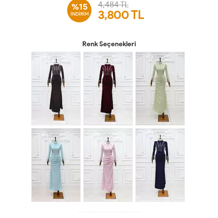
4,484 TL
%15
3,800
TL
İNDİRİM
Renk Seçenekleri