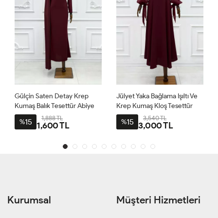
Gülçin Saten Detay Krep
Jülyet Yaka Bağlama Işıltı Ve
Kumaş Balık Tesettür Abiye
Krep Kumaş Kloş Tesettür
Bordo
Abiye Bordo
1,888 TL
3,540 TL
15
15
%
%
1,600 TL
3,000 TL
Kurumsal
Müşteri Hizmetleri