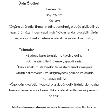
Ürün Ölçüleri ;
Beden:
38
Boy:
90 cm
Kol:
cm
(Ölçümler, üretici firmanın etiketlendirmiş olduğu giyilebilir ve
hazır ürün üzerinden yapılmıştır,1-3 cm farklar oluşabilir. Ürün
seçimi için birebir referans olarak beyan edilmemiştir.)
Talimatlar ;
-Sadece kuru temizleme tavsiye edilir.
-Buhar gücü ile ütüleme yapabilirsiniz.
-Ürünü sıcak ütü ile birebir temasta bulundurmayınız.
-Ürünü ezilmeyecek ve kırışmayacak şekilde ve askıda
muhafaza ediniz.
-Özel gün kıyafetleri yapısal olarak gündelik ürünlerden daha
hassas olmaktadır ve bunu dikkate alarak kullanım sağlamanız
önerilir.
Mağazalarımızı ziyaret etmek isteyenler için;
Paylaşılan