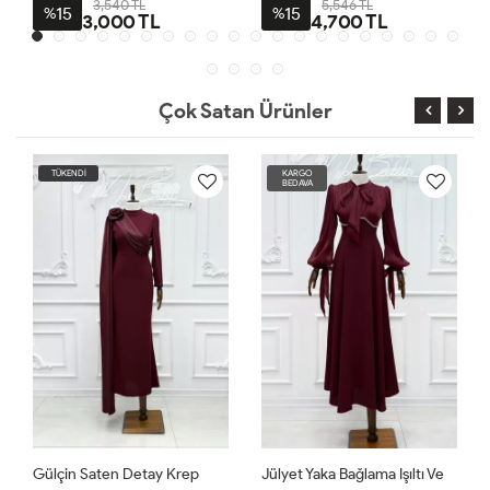
3,540 TL
5,546 TL
15
15
%
%
3,000 TL
4,700 TL
Prenses Abiye Ekru
Çok Satan Ürünler
TÜKENDİ
KARGO
BEDAVA
Gülçin Saten Detay Krep
Jülyet Yaka Bağlama Işıltı Ve