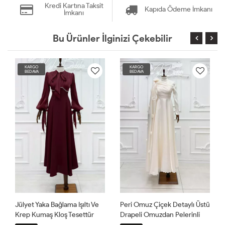
Kredi Kartına Taksit
Kapıda Ödeme İmkanı
İmkanı
Bu Ürünler İlginizi Çekebilir
KARGO
KARGO
BEDAVA
BEDAVA
Jülyet Yaka Bağlama Işıltı Ve
Peri Omuz Çiçek Detaylı Üstü
Krep Kumaş Kloş Tesettür
Drapeli Omuzdan Pelerinli
Abiye Bordo
Organze Kumaş Tesettür