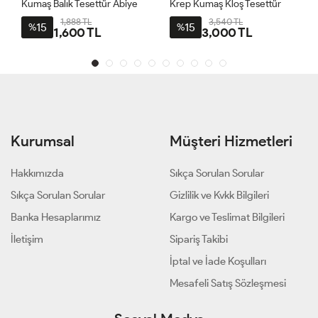
Kumaş Balık Tesettür Abiye
Krep Kumaş Kloş Tesettür
Bordo
Abiye Bordo
1,888 TL
3,540 TL
15
15
%
%
1,600 TL
3,000 TL
Kurumsal
Müşteri Hizmetleri
Hakkımızda
Sıkça Sorulan Sorular
Sıkça Sorulan Sorular
Gizlilik ve Kvkk Bilgileri
Banka Hesaplarımız
Kargo ve Teslimat Bilgileri
İletişim
Sipariş Takibi
İptal ve İade Koşulları
Mesafeli Satış Sözleşmesi