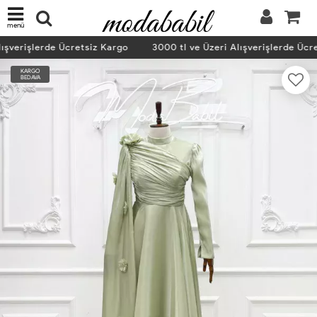
menü
ışverişlerde Ücretsiz Kargo
3000 tl ve Üzeri Alışverişlerde Ücre
KARGO
BEDAVA