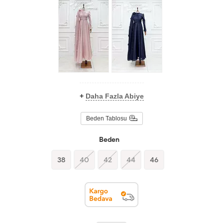
+
Daha Fazla Abiye
Beden Tablosu
Beden
38
40
42
44
46