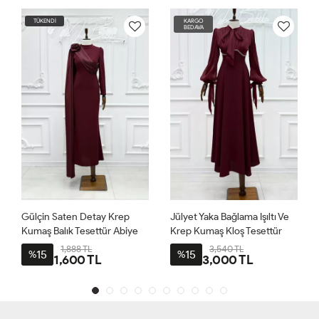
TÜKENDİ
KARGO
BEDAVA
Gülçin Saten Detay Krep
Jülyet Yaka Bağlama Işıltı Ve
Kumaş Balık Tesettür Abiye
Krep Kumaş Kloş Tesettür
Bordo
Abiye Bordo
1,888 TL
3,540 TL
15
15
%
%
1,600 TL
3,000 TL