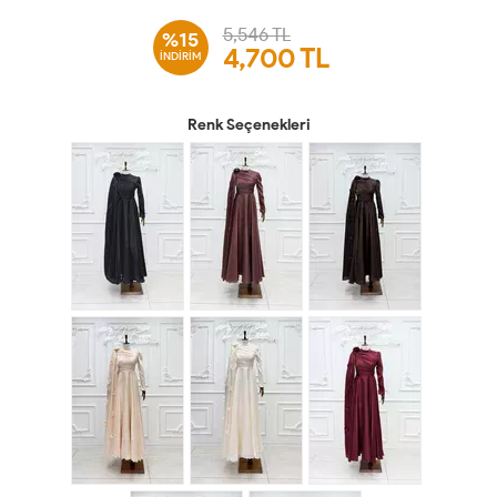
5,546 TL
%15
4,700
TL
İNDİRİM
Renk Seçenekleri