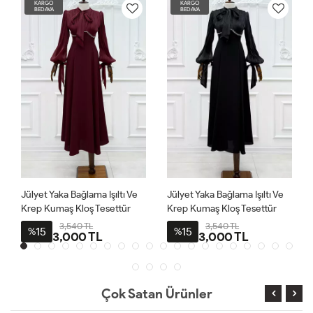
KARGO
KARGO
BEDAVA
BEDAVA
Jülyet Yaka Bağlama Işıltı Ve
Jülyet Yaka Bağlama Işıltı Ve
Krep Kumaş Kloş Tesettür
Krep Kumaş Kloş Tesettür
Abiye Bordo
Abiye Siyah
3,540 TL
3,540 TL
15
15
%
%
3,000 TL
3,000 TL
Çok Satan Ürünler