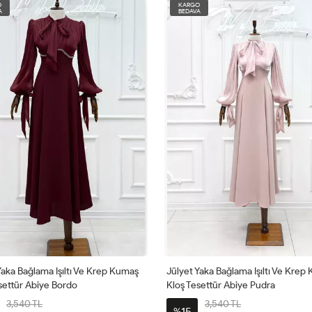
KARGO
TÜKENDİ
BEDAVA
Jülyet Yaka Bağlama Işıltı Ve Krep Kumaş
Deren Yan Düğüm Detay
Kloş Tesettür Abiye Pudra
Kalem Tesettür Abiye Ya
3,540 TL
1,888 TL
15
15
%
%