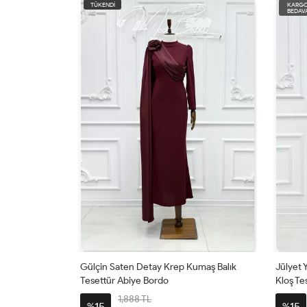
KARGO
BEDAVA
tay Krep Kumaş Balık
Jülyet Yaka Bağlama Işıltı Ve Krep Kumaş
Bordo
Kloş Tesettür Abiye Bordo
L
3,540 TL
15
%