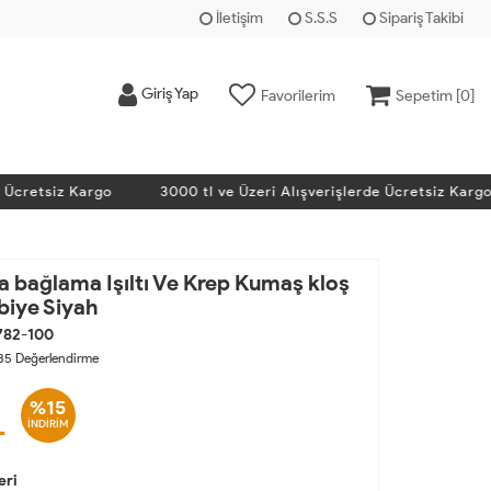
İletişim
S.S.S
Sipariş Takibi
Giriş Yap
Favorilerim
Sepetim [
0
]
retsiz Kargo
3000 tl ve Üzeri Alışverişlerde Ücretsiz Kargo
a bağlama Işıltı Ve Krep Kumaş kloş
biye Siyah
782-100
85
Değerlendirme
%15
L
İNDİRİM
eri