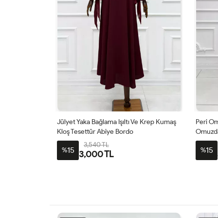
 Ve Krep Kumaş
Peri Omuz Çiçek Detaylı Üstü Drapeli
Jülyet
Omuzdan Pelerinli Organze Kumaş
Kloş T
Tesettür Prenses Abiye Ekru
5,546 TL
15
15
%
%
4,700 TL