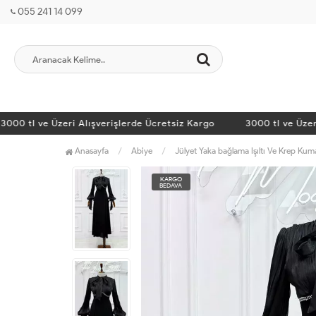
055 241 14 099
 tl ve Üzeri Alışverişlerde Ücretsiz Kargo
3000 tl ve Üzeri Al
Anasayfa
Abiye
Jülyet Yaka bağlama Işıltı Ve Krep Kum
KARGO
BEDAVA