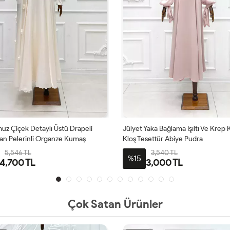
 Yaka Bağlama Işıltı Ve Krep Kumaş
Zilan Taş Detaylı Krep Kumaş Balı
esettür Abiye Pudra
Tesettür Abiye Lacivert
3,540 TL
4,484 TL
15
%
3,000 TL
3,800 TL
Çok Satan Ürünler