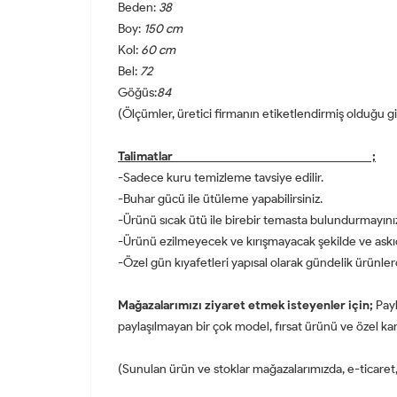
Beden:
38
Boy:
150 cm
Kol:
60 cm
Bel:
72
Göğüs:
84
(Ölçümler, üretici firmanın etiketlendirmiş olduğu giy
Talimatlar ;
-Sadece kuru temizleme tavsiye edilir.
-Buhar gücü ile ütüleme yapabilirsiniz.
-Ürünü sıcak ütü ile birebir temasta bulundurmayını
-Ürünü ezilmeyecek ve kırışmayacak şekilde ve askı
-Özel gün kıyafetleri yapısal olarak gündelik ürünle
Mağazalarımızı ziyaret etmek isteyenler için;
Payl
paylaşılmayan bir çok model, fırsat ürünü ve özel kam
(Sunulan ürün ve stoklar mağazalarımızda, e-ticaret, s