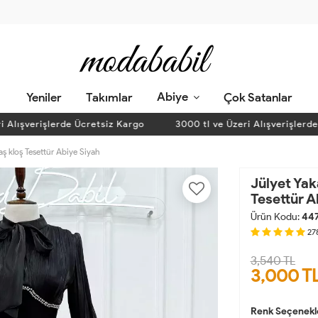
Abiye
Yeniler
Takımlar
Çok Satanlar
ışverişlerde Ücretsiz Kargo
3000 tl ve Üzeri Alışverişlerde Üc
aş kloş Tesettür Abiye Siyah
Jülyet Yak
Tesettür A
Ürün Kodu:
44
27
3,540 TL
3,000
T
Renk Seçenekl