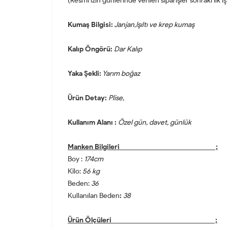
(Resmi izin günlerinde verilen siparişler sonraki ilk
Kumaş Bilgisi:
Janjan,Işıltı ve krep kumaş
Kalıp Öngörü:
Dar Kalıp
Yaka Şekli:
Yarım boğaz
Ürün Detay:
Plise,
Kullanım Alanı :
Özel gün, davet, günlük
Manken Bilgileri ;
Boy :
174cm
Kilo:
56 kg
Beden:
36
Kullanılan Beden
:
38
Ürün Ölçüleri ;