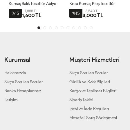
Kumaş Balık Tesettür Abiye
Krep Kumaş Kloş Tesettür
Bordo
Abiye Bordo
1,888 TL
3,540 TL
15
15
%
%
1,600 TL
3,000 TL
Kurumsal
Müşteri Hizmetleri
Hakkımızda
Sıkça Sorulan Sorular
Sıkça Sorulan Sorular
Gizlilik ve Kvkk Bilgileri
Banka Hesaplarımız
Kargo ve Teslimat Bilgileri
İletişim
Sipariş Takibi
İptal ve İade Koşulları
Mesafeli Satış Sözleşmesi