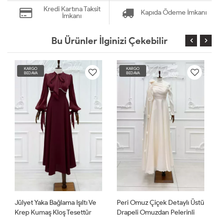
Kredi Kartına Taksit
Kapıda Ödeme İmkanı
İmkanı
Bu Ürünler İlginizi Çekebilir
KARGO
KARGO
BEDAVA
BEDAVA
Jülyet Yaka Bağlama Işıltı Ve
Peri Omuz Çiçek Detaylı Üstü
Krep Kumaş Kloş Tesettür
Drapeli Omuzdan Pelerinli