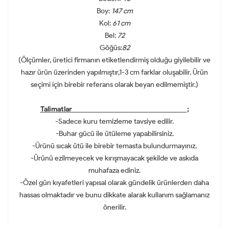
Boy:
147 cm
Kol:
61 cm
Bel:
72
Göğüs:
82
(Ölçümler, üretici firmanın etiketlendirmiş olduğu giyilebilir ve
hazır ürün üzerinden yapılmıştır,1-3 cm farklar oluşabilir. Ürün
seçimi için birebir referans olarak beyan edilmemiştir.)
Talimatlar ;
-Sadece kuru temizleme tavsiye edilir.
-Buhar gücü ile ütüleme yapabilirsiniz.
-Ürünü sıcak ütü ile birebir temasta bulundurmayınız.
-Ürünü ezilmeyecek ve kırışmayacak şekilde ve askıda
muhafaza ediniz.
-Özel gün kıyafetleri yapısal olarak gündelik ürünlerden daha
hassas olmaktadır ve bunu dikkate alarak kullanım sağlamanız
önerilir.