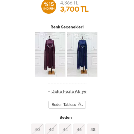
4,366 TL
%15
3,700
TL
İNDİRİM
Renk Seçenekleri
+
Daha Fazla Abiye
Beden Tablosu
Beden
40
42
44
46
48