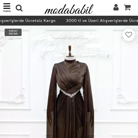
menü
ışverişlerde Ücretsiz Kargo
3000 tl ve Üzeri Alışverişlerde Ücre
KARGO
BEDAVA