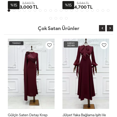
Abiye Bordo
Organze Kumaş Tesettür
3,540 TL
5,546 TL
15
15
%
%
3,000 TL
4,700 TL
Prenses Abiye Ekru
Çok Satan Ürünler
TÜKENDİ
KARGO
BEDAVA
Gülçin Saten Detay Krep
Jülyet Yaka Bağlama Işıltı Ve