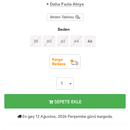
+
Daha Fazla Abiye
Beden Tablosu
Beden
38
40
42
44
46
SEPETE EKLE
En geç 13 Ağustos, 2026 Perşembe günü kargoda.