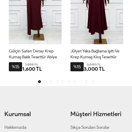
Gülçin Saten Detay Krep
Jülyet Yaka Bağlama Işıltı Ve
Kumaş Balık Tesettür Abiye
Krep Kumaş Kloş Tesettür
Bordo
Abiye Bordo
1,888 TL
3,540 TL
15
15
%
%
1,600 TL
3,000 TL
Kurumsal
Müşteri Hizmetleri
Hakkımızda
Sıkça Sorulan Sorular