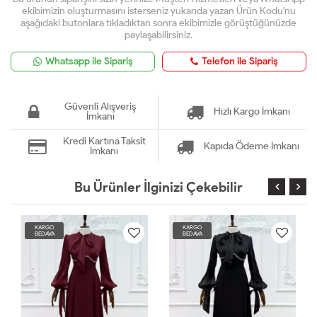
ekibimizin oluşturmasını isterseniz yukarıda yazan Ürün Kodu'nu
aşağıdaki butonlara tıkladıktan sonra ekibimizle görüştüğünüzde
paylaşabilirsiniz.
Whatsapp ile Sipariş
Telefon ile Sipariş
Güvenli Alışveriş
Hızlı Kargo İmkanı
İmkanı
Kredi Kartına Taksit
Kapıda Ödeme İmkanı
İmkanı
Bu Ürünler İlginizi Çekebilir
KARGO
KARGO
BEDAVA
BEDAVA