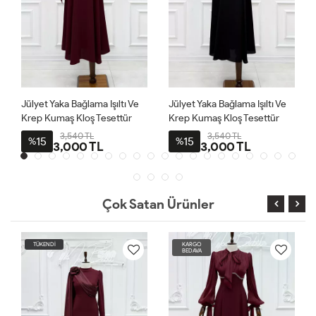
Jülyet Yaka Bağlama Işıltı Ve
Jülyet Yaka Bağlama Işıltı Ve
Krep Kumaş Kloş Tesettür
Krep Kumaş Kloş Tesettür
Abiye Bordo
Abiye Siyah
3,540 TL
3,540 TL
15
15
%
%
3,000 TL
3,000 TL
Çok Satan Ürünler
TÜKENDİ
KARGO
BEDAVA