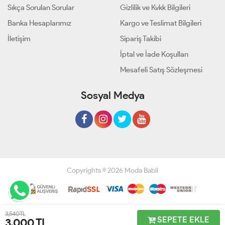
Sıkça Sorulan Sorular
Gizlilik ve Kvkk Bilgileri
Banka Hesaplarımız
Kargo ve Teslimat Bilgileri
İletişim
Sipariş Takibi
İptal ve İade Koşulları
Mesafeli Satış Sözleşmesi
Sosyal Medya
Copyrights © 2026 Moda Babil
Geliştir - powered by innovation
3,540 TL
SEPETE EKLE
3,000
TL