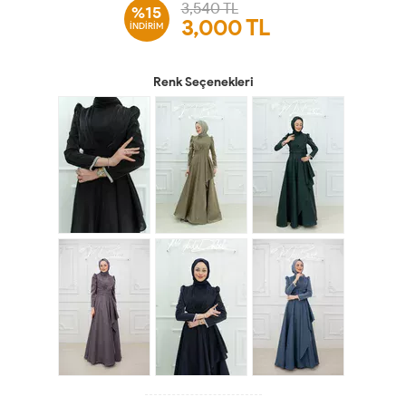
3,540 TL
%15
3,000
TL
İNDİRİM
Renk Seçenekleri