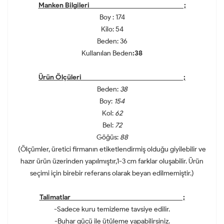
Manken Bilgileri ;
Boy : 174
Kilo: 54
Beden: 36
Kullanılan Beden
:38
Ürün Ölçüleri ;
Beden:
38
Boy:
154
Kol:
62
Bel:
72
Göğüs:
88
(Ölçümler, üretici firmanın etiketlendirmiş olduğu giyilebilir ve
hazır ürün üzerinden yapılmıştır,1-3 cm farklar oluşabilir. Ürün
seçimi için birebir referans olarak beyan edilmemiştir.)
Talimatlar ;
-Sadece kuru temizleme tavsiye edilir.
-Buhar gücü ile ütüleme yapabilirsiniz.