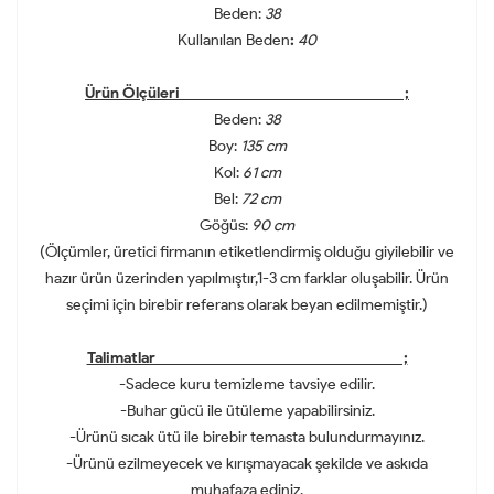
Beden:
38
Kullanılan Beden
:
40
Ürün Ölçüleri ;
Beden:
38
Boy:
135 cm
Kol:
61 cm
Bel:
72 cm
Göğüs:
90 cm
(Ölçümler, üretici firmanın etiketlendirmiş olduğu giyilebilir ve
hazır ürün üzerinden yapılmıştır,1-3 cm farklar oluşabilir. Ürün
seçimi için birebir referans olarak beyan edilmemiştir.)
Talimatlar ;
-Sadece kuru temizleme tavsiye edilir.
-Buhar gücü ile ütüleme yapabilirsiniz.
-Ürünü sıcak ütü ile birebir temasta bulundurmayınız.
-Ürünü ezilmeyecek ve kırışmayacak şekilde ve askıda
muhafaza ediniz.