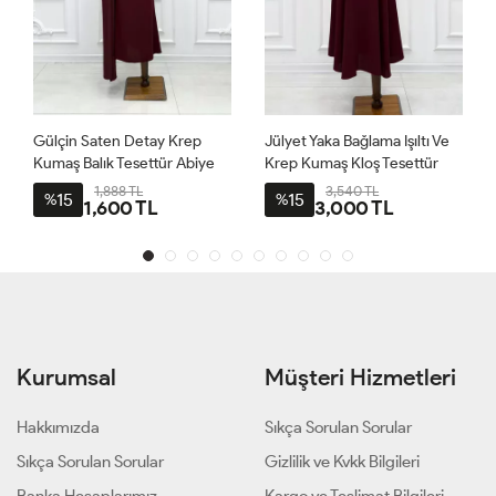
Gülçin Saten Detay Krep
Jülyet Yaka Bağlama Işıltı Ve
Kumaş Balık Tesettür Abiye
Krep Kumaş Kloş Tesettür
Bordo
Abiye Bordo
1,888 TL
3,540 TL
15
15
%
%
1,600 TL
3,000 TL
Kurumsal
Müşteri Hizmetleri
Hakkımızda
Sıkça Sorulan Sorular
Sıkça Sorulan Sorular
Gizlilik ve Kvkk Bilgileri