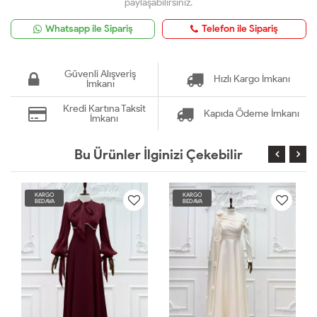
paylaşabilirsiniz.
Whatsapp ile Sipariş
Telefon ile Sipariş
Güvenli Alışveriş
Hızlı Kargo İmkanı
İmkanı
Kredi Kartına Taksit
Kapıda Ödeme İmkanı
İmkanı
Bu Ürünler İlginizi Çekebilir
KARGO
KARGO
BEDAVA
BEDAVA