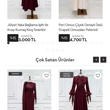
Jülyet Yaka Bağlama Işıltı Ve
Peri Omuz Çiçek Detaylı Üstü
Krep Kumaş Kloş Tesettür
Drapeli Omuzdan Pelerinli
Abiye Bordo
Organze Kumaş Tesettür
3,540 TL
5,546 TL
15
15
%
%
3,000 TL
4,700 TL
Prenses Abiye Ekru
Çok Satan Ürünler
TÜKENDİ
KARGO
BEDAVA