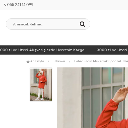
055 241 14 099
l ve Üzeri Alışverişlerde Ücretsiz Kargo
3000 tl ve Üzeri Alış
Anasayfa
Takımlar
Bahar Kadın Mevsimlik Spor İkili Ta