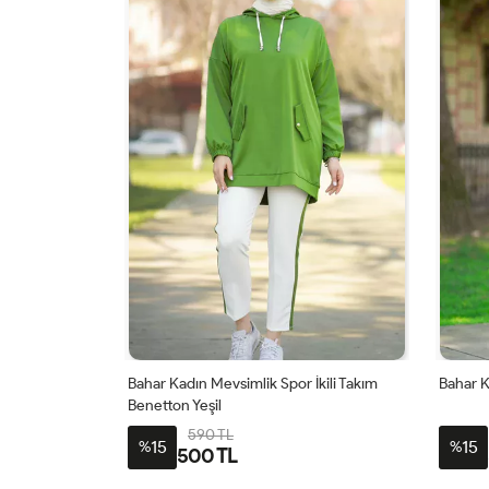
İkili Takım
Bahar Kadın Mevsimlik Spor İkili Takım Bej
Bahar K
Yeşil
590 TL
15
15
%
%
500 TL