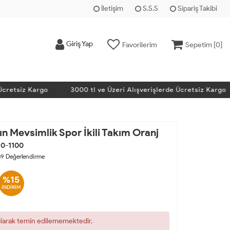
İletişim
S.S.S
Sipariş Takibi
Giriş Yap
Favorilerim
Sepetim [
0
]
tsiz Kargo
3000 tl ve Üzeri Alışverişlerde Ücretsiz Kargo
n Mevsimlik Spor İkili Takım Oranj
0-1100
39
Değerlendirme
%15
İNDİRİM
olarak temin edilememektedir.