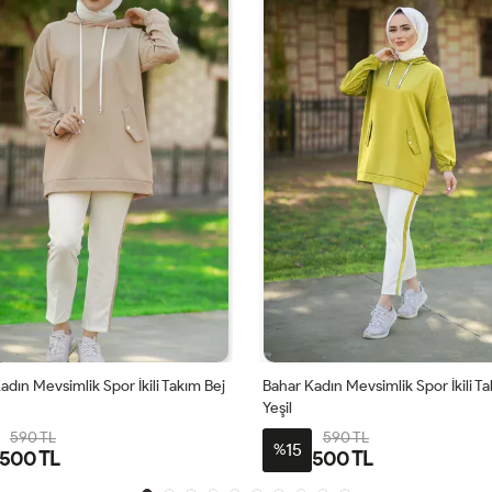
adın Mevsimlik Spor İkili Takım Yağ
Bahar Kadın Mevsimlik Spor İkili T
Saks
590 TL
590 TL
15
%
500 TL
500 TL