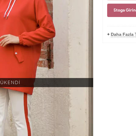
Stoga Giri
+
Daha Fazla 
TÜKENDİ