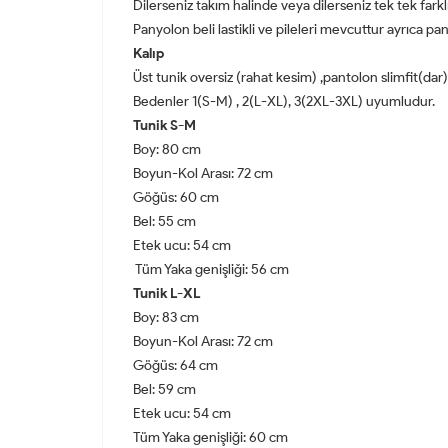
Dilerseniz takım halinde veya dilerseniz tek tek far
Panyolon beli lastikli ve pileleri mevcuttur ayrıca 
Kalıp
Üst tunik oversiz (rahat kesim) ,pantolon slimfit(dar)
Bedenler 1(S-M) , 2(L-XL), 3(2XL-3XL) uyumludur.
Tunik S-M
Boy: 80 cm
Boyun-Kol Arası: 72 cm
Göğüs: 60 cm
Bel: 55 cm
Etek ucu: 54 cm
Tüm Yaka genişliği: 56 cm
Tunik L-XL
Boy: 83 cm
Boyun-Kol Arası: 72 cm
Göğüs: 64 cm
Bel: 59 cm
Etek ucu: 54 cm
Tüm Yaka genişliği: 60 cm