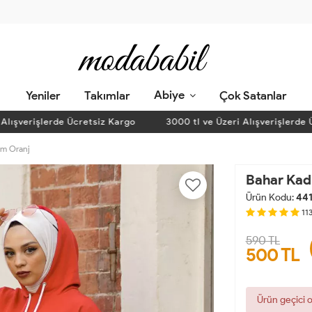
Abiye
Yeniler
Takımlar
Çok Satanlar
verişlerde Ücretsiz Kargo
3000 tl ve Üzeri Alışverişlerde Ücre
kım Oranj
Bahar Kadı
Ürün Kodu:
441
11
590 TL
500
TL
Ürün geçici 